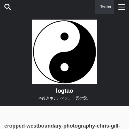
Twitter
logtao
本好きホテルマン。一児の父。
cropped-westboundary-photography-chris-gill-